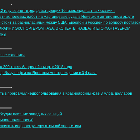
12 году вернет в ряд действующих 10 газоконденсатных скважин
летних полевых работ на марганцевые руды в Ненецком автономном округе
 стоит за разногласиями между США, Европой и Россией по вопросу поставок
КРАИНУ ЭКСПОРТЕРОМ ГАЗА, ЭКСПЕРТЫ НАЗВАЛИ ЕГО ФАНТАЗЕРОМ
аины
о не союзники
а 200 тысяч баррелей к марту 2018 года
 добычу нефти на Ярегском месторождении в 3,4 раза
ь в программу недропользования в Красноярском крае 3 млрд. долларов
обсудил влияние западных санкций
 многополярности"
звивать инфраструктуру атомной энергетики