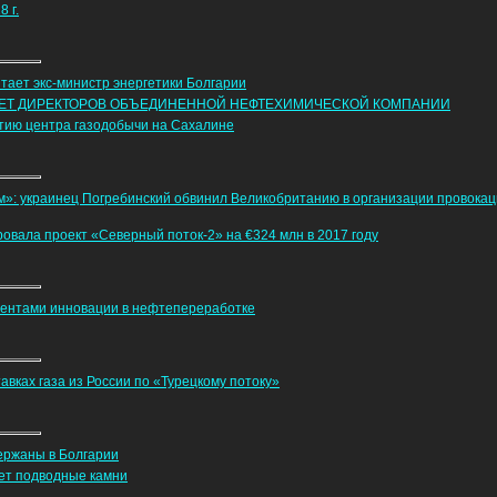
 г.
читает экс-министр энергетики Болгарии
ВЕТ ДИРЕКТОРОВ ОБЪЕДИНЕННОЙ НЕФТЕХИМИЧЕСКОЙ КОМПАНИИ
итию центра газодобычи на Сахалине
ом»: украинец Погребинский обвинил Великобританию в организации провокац
вала проект «Северный поток-2» на €324 млн в 2017 году
тентами инновации в нефтепереработке
авках газа из России по «Турецкому потоку»
держаны в Болгарии
ет подводные камни