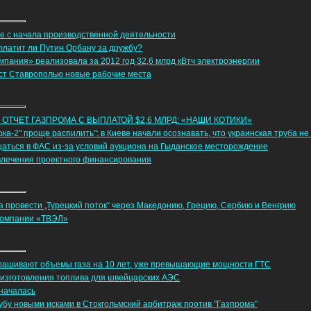
ие с начала производственной деятельности
платит ли Путин Орбану за дружбу?
пания» реализовала за 2012 год 32,6 млрд кВтч электроэнергии
аст Ставрополью новые рабочие места
 ОТЧЕТ ГАЗПРОМА С ВЫПЛАТОЙ $2,6 МЛРД: «НАШИ КОТИКИ»
ока-2" проще распилить": в Киеве начали осознавать, что украинская труба н
аться в ФАС из-за условий аукциона на Гыданское месторождение
ивлечения проектного финансирования
а провести „Турецкий поток“ через Македонию, Грецию, Сербию и Венгрию
компании «ТВЭЛ»
прашивают объемы газа на 10 лет, уже превышающие мощности ГТС
изготовления топлива для швейцарских АЭС
 началась
убу новыми исками в Стокгольмский арбитраж против "Газпрома"