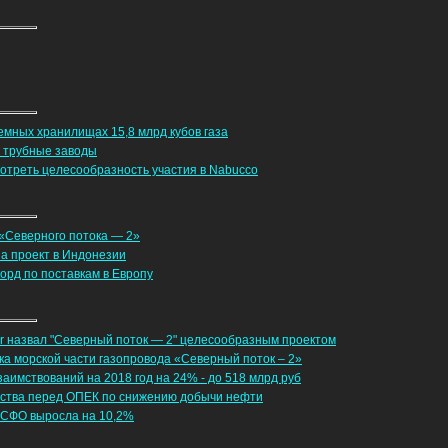
емных хранилищах 15,8 млрд кубов газа
в трубные заводы
треть целесообразность участия в Nabucco
 «Северного потока — 2»
на проект в Индонезии
орд по поставкам в Европу
r назвал "Северный поток — 2" целесообразным проектом
ка морской части газопровода «Северный поток – 2»
заимствований на 2018 год на 24% - до 518 млрд руб
ьства перед ОПЕК по снижению добычи нефти
МСФО выросла на 10,2%