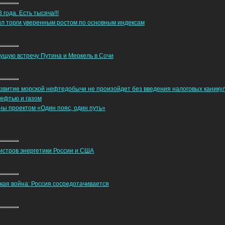
ода. Есть тысяча!!!
л торги уверенным ростом по основным индексам
ущую встречу Путина и Меркель в Сочи
азвитие морской нефтедобычи не произойдет без введения налоговых канику
нефтью и газом
ны проектом «Один пояс, один путь»
истров энергетики России и США
ская война: Россия сосредотачивается