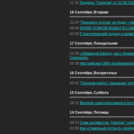
11:32
Тендеры "Газпром" от 22.06.2018
18 Сентября, Вторник
11:24
"Турецкого потока" не будет, с
08:06
ЮРИЙ ЛУЖКОВ ВОШЕЛ В СО
02:49
Стратегический подход к разв
17 Сентября, Понедельник
22:39
«Обманули Европу, как с Ирак
Скрипаля»
09:39
Австрийская OMV профинансиро
16 Сентября, Воскресенье
05:41
"Газпром нефть" защищает па
15 Сентября, Суббота
18:31
Венгрия заинтересована в пост
14 Сентября, Пятница
08:53
Семь активистов „Гринпис” за
02:56
Как «Северный поток-2» обойд