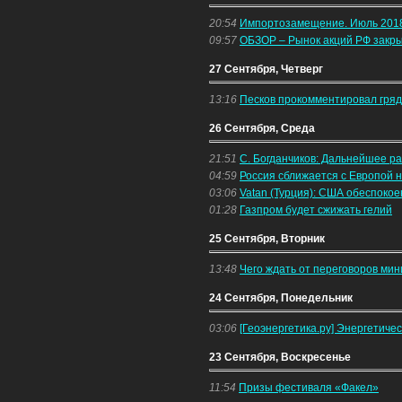
20:54
Импортозамещение. Июль 2018 г
09:57
ОБЗОР – Рынок акций РФ закры
27 Сентября, Четверг
13:16
Песков прокомментировал гряд
26 Сентября, Среда
21:51
С. Богданчиков: Дальнейшее р
04:59
Россия сближается с Европой 
03:06
Vatan (Турция): США обеспокое
01:28
Газпром будет сжижать гелий
25 Сентября, Вторник
13:48
Чего ждать от переговоров мин
24 Сентября, Понедельник
03:06
[Геоэнергетика.ру] Энергетиче
23 Сентября, Воскресенье
11:54
Призы фестиваля «Факел»