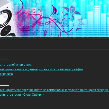
 от атомной энергетики
ле может начать подготовку иска к КНР за неоплату нефти
тесервиса
ых нормативов средняя плата за коммунальные услуги в квитанциях северян
пени готовности «Силы Сибири»