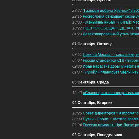
08 Сентября, Суббота
23:27
"Газпром добыча Уренгой" в 20
22:15
Росгеология открывает сезон 
18:03
«Жэньминь жибао» (Китай): Что
10:22
ЯЦЕНЮК ОБЕЩАЛ СДЕЛАТЬ У
04:29
Дезактивированный уголь Укр
07 Сентября, Пятница
07:51
Пекин и Москва — соратники, н
04:04
Россия становится СПГ-тигром
02:08
Иран нарастит добычу нефти н
01:04
«Лукойл» планирует увеличить
05 Сентября, Среда
12:40
«Славнефть» планирует вложит
04 Сентября, Вторник
10:26
Совет директоров "Газпрома" 
08:09
Путин - Проди: "Настало время
02:04
Росссия поможет Шри-Ланке ра
03 Сентября, Понедельник