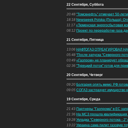
22 Сентября, Суббота
20:48
"Томскнефть" отмечает 50-лет
18:18
Newsweek Polska (Польша): От
11:17
«Тюменская энергосбытовая ком
08:12
Проект по переработке газа д
21 Сентября, Пятница
13:06
НАФТОГАЗ ОТРЕАГИРОВАЛ НА
05:48
"После запуска "Северного пот
03:49
«Газпром» не планирует обращ
02:36
"Турецкий поток" готов для пр
20 Сентября, Четверг
09:20
Болгария опять мимо: РФ готов
09:05
СОГАЗ застрахует имущество 
19 Сентября, Среда
21:43
Партнеры "Газпрома" в ЕС за
21:36
На МСЗ прошла квалификация 
19:28
Укладка "Северного потока - 2"
13:22
Украина сама пилит газовую тр