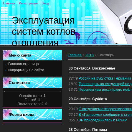
Главная
Регистрация
Вход
Эксплуатация
систем котлов
отопления
Меню сайта
Главная
»
2018
»
Сентябрь
Главная страница
30 Сентября, Воскресенье
Информация о сайте
22:49
России на руку отказ Германии
Статистика
18:31
Транснефть на следующей неде
13:21
Перспективы российского неф
Онлайн всего:
1
29 Сентября, Суббота
Гостей:
1
Пользователей:
0
23:10
С введением откорректированн
Форма входа
22:12
В «Газпроме» сообщили о сте
05:13
BP присоединилась к TANAP
28 Сентября, Пятница