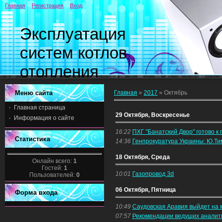
Главная
Регистрация
Вход
Эксплуатация
систем котлов
отопления
Меню сайта
Главная
»
2017
»
Октябрь
Главная страница
29 Октября, Воскресенье
Информация о сайте
16:22
ПХГ "Банатский Двор" готово к
Статистика
14:36
Генпрокуратура Украины: Ю.Т
18 Октября, Среда
Онлайн всего:
1
Гостей:
1
10:01
Газопровод 3d
Пользователей:
0
06 Октября, Пятница
Форма входа
10:49
Саудовская Аравия выйдет на
07:57
Рекомендации ведущих аналити