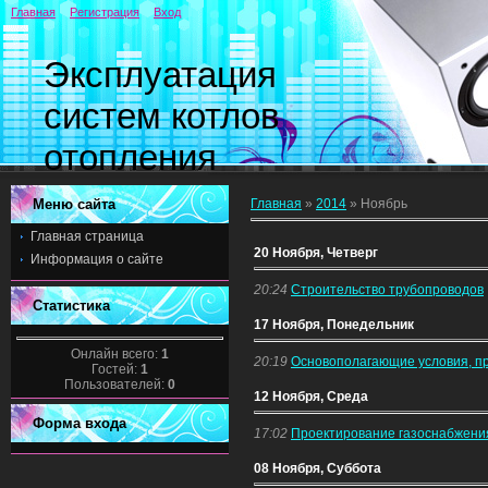
Главная
Регистрация
Вход
Эксплуатация
систем котлов
отопления
Меню сайта
Главная
»
2014
»
Ноябрь
Главная страница
20 Ноября, Четверг
Информация о сайте
20:24
Строительство трубопроводов
Статистика
17 Ноября, Понедельник
Онлайн всего:
1
20:19
Основополагающие условия, пр
Гостей:
1
Пользователей:
0
12 Ноября, Среда
Форма входа
17:02
Проектирование газоснабжения
08 Ноября, Суббота