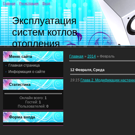
Главная
Регистрация
Вход
Эксплуатация
систем котлов
отопления
Меню сайта
Главная
»
2014
»
Февраль
Главная страница
12 Февраля, Среда
Информация о сайте
19:15
Глава 2. Модификации настенн
Статистика
Онлайн всего:
1
Гостей:
1
Пользователей:
0
Форма входа