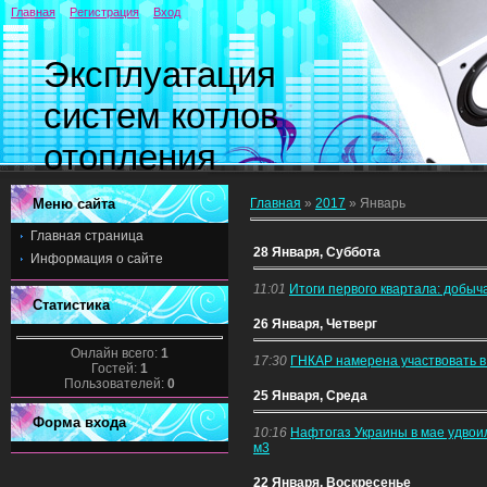
Главная
Регистрация
Вход
Эксплуатация
систем котлов
отопления
Меню сайта
Главная
»
2017
»
Январь
Главная страница
28 Января, Суббота
Информация о сайте
11:01
Итоги первого квартала: добыча
Статистика
26 Января, Четверг
Онлайн всего:
1
17:30
ГНКАР намерена участвовать в
Гостей:
1
Пользователей:
0
25 Января, Среда
Форма входа
10:16
Нафтогаз Украины в мае удвоил
м3
22 Января, Воскресенье