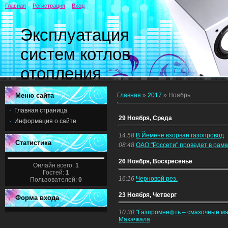
Главная
Регистрация
Вход
Эксплуатация
систем котлов
отопления
Меню сайта
Главная
»
2017
»
Ноябрь
Главная страница
29 Ноября, Среда
Информация о сайте
14:58
В Йемене взорван газопровод
Статистика
08:48
ОАО "Россети" проведет в рам
26 Ноября, Воскресенье
Онлайн всего:
1
Гостей:
1
16:16
Черновой рез.
Пользователей:
0
23 Ноября, Четверг
Форма входа
10:30
"Газпромнефть – смазочные ма
Махачкала