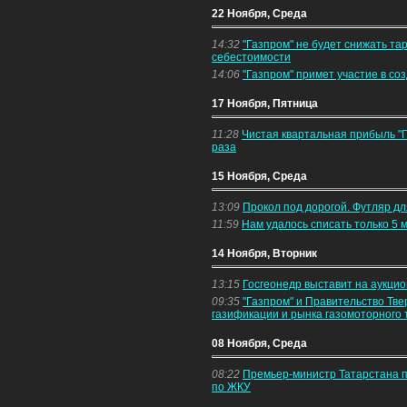
22 Ноября, Среда
14:32
"Газпром" не будет снижать та
себестоимости
14:06
"Газпром" примет участие в со
17 Ноября, Пятница
11:28
Чистая квартальная прибыль "
раза
15 Ноября, Среда
13:09
Прокол под дорогой. Футляр дл
11:59
Нам удалось списать только 5 м
14 Ноября, Вторник
13:15
Госгеонедр выставит на аукцио
09:35
"Газпром" и Правительство Тве
газификации и рынка газомоторного 
08 Ноября, Среда
08:22
Премьер-министр Татарстана п
по ЖКУ