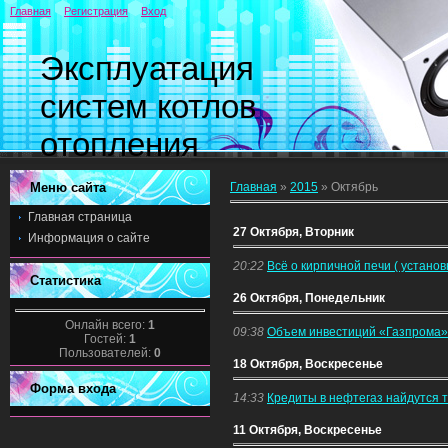
Главная
Регистрация
Вход
Эксплуатация
систем котлов
отопления
Меню сайта
Главная
»
2015
»
Октябрь
Главная страница
27 Октября, Вторник
Информация о сайте
20:22
Всё о кирпичной печи ( установ
Статистика
26 Октября, Понедельник
Онлайн всего:
1
09:38
Объем инвестиций «Газпрома» к
Гостей:
1
Пользователей:
0
18 Октября, Воскресенье
Форма входа
14:33
Кредиты в нефтегаз найдутся т
11 Октября, Воскресенье