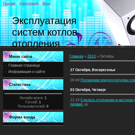
Главная
Регистрация
Вход
Эксплуатация
систем котлов
отопления
Меню сайта
Главная
»
2013
»
Октябрь
Главная страница
27 Октября, Воскресенье
Информация о сайте
09:49
Поговорим предпочтителен сл
Статистика
03 Октября, Четверг
Онлайн всего:
1
21:16
Сделать отопление в частном д
Гостей:
1
первая.
(0)
Пользователей:
0
Форма входа