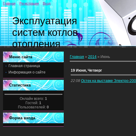
Главная
Регистрация
Вход
Эксплуатация
систем котлов
отопления
Меню сайта
Главная
»
2014
»
Июнь
Главная страница
19 Июня, Четверг
Информация о сайте
22:08
Остек на выставке Электро-20
Статистика
Онлайн всего:
1
Гостей:
1
Пользователей:
0
Форма входа