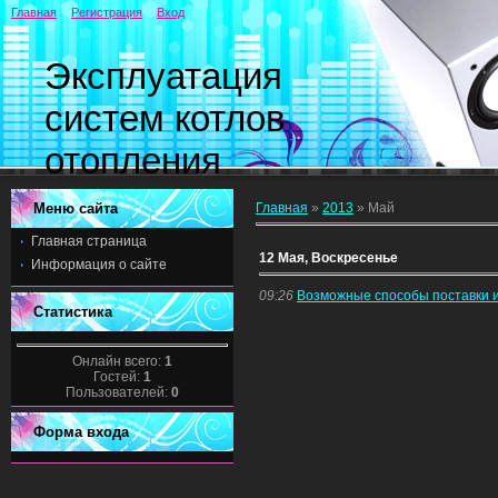
Главная
Регистрация
Вход
Эксплуатация
систем котлов
отопления
Меню сайта
Главная
»
2013
»
Май
Главная страница
12 Мая, Воскресенье
Информация о сайте
09:26
Возможные способы поставки и
Статистика
Онлайн всего:
1
Гостей:
1
Пользователей:
0
Форма входа