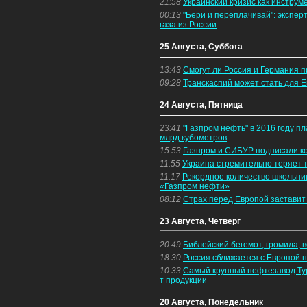
21:58
Украинский кризис как инстру
00:13
"Бери и переплачивай": экспер
газа из России
25 Августа, Суббота
13:43
Смогут ли Россия и Германия 
09:28
Транскаспий может стать для Е
24 Августа, Пятница
23:41
"Газпром нефть" в 2016 году пл
млрд кубометров
15:53
Газпром и СИБУР подписали ко
11:55
Украина стремительно теряет
11:17
Рекордное количество школьни
«Газпром нефти»
08:12
Страх перед Европой заставит 
23 Августа, Четверг
20:49
Библейский бегемот, громила, в
18:30
Россия сближается с Европой 
10:33
Самый крупный нефтезавод Тур
т продукции
20 Августа, Понедельник