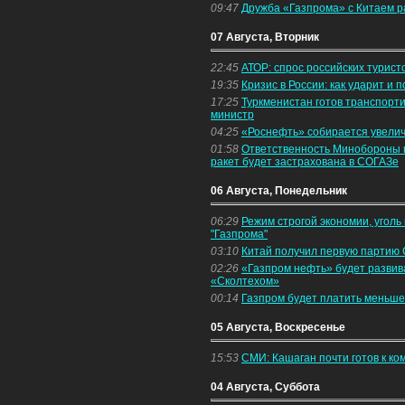
09:47
Дружба «Газпрома» с Китаем 
07 Августа, Вторник
22:45
АТОР: спрос российских туристо
19:35
Кризис в России: как ударит и п
17:25
Туркменистан готов транспорти
министр
04:25
«Роснефть» собирается увелич
01:58
Ответственность Минобороны 
ракет будет застрахована в СОГАЗе
06 Августа, Понедельник
06:29
Режим строгой экономии, уголь 
"Газпрома"
03:10
Китай получил первую партию
02:26
«Газпром нефть» будет развив
«Сколтехом»
00:14
Газпром будет платить меньше 
05 Августа, Воскресенье
15:53
СМИ: Кашаган почти готов к к
04 Августа, Суббота