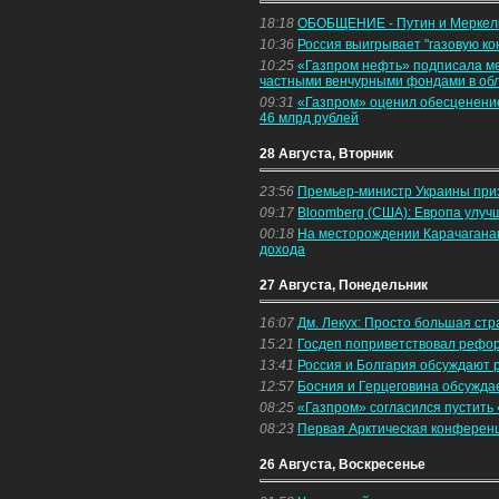
18:18
ОБОБЩЕНИЕ - Путин и Меркель 
10:36
Россия выигрывает "газовую ко
10:25
«Газпром нефть» подписала м
частными венчурными фондами в обл
09:31
«Газпром» оценил обесценение
46 млрд рублей
28 Августа, Вторник
23:56
Премьер-министр Украины приз
09:17
Bloomberg (США): Европа улу
00:18
На месторождении Карачаганак
дохода
27 Августа, Понедельник
16:07
Дм. Лекух: Просто большая ст
15:21
Госдеп поприветствовал рефо
13:41
Россия и Болгария обсуждают 
12:57
Босния и Герцеговина обсужда
08:25
«Газпром» согласился пустить
08:23
Первая Арктическая конферен
26 Августа, Воскресенье