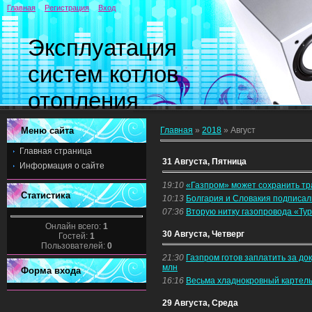
Главная
Регистрация
Вход
Эксплуатация
систем котлов
отопления
Меню сайта
Главная
»
2018
»
Август
Главная страница
31 Августа, Пятница
Информация о сайте
19:10
«Газпром» может сохранить тра
Статистика
10:13
Болгария и Словакия подписали
07:36
Вторую нитку газопровода «Тур
Онлайн всего:
1
30 Августа, Четверг
Гостей:
1
Пользователей:
0
21:30
Газпром готов заплатить за до
млн
Форма входа
16:16
Весьма хладнокровный картел
29 Августа, Среда