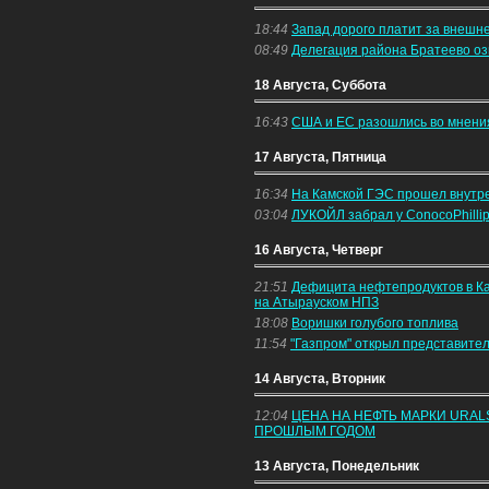
18:44
Запад дорого платит за внешн
08:49
Делегация района Братеево оз
18 Августа, Суббота
16:43
США и ЕС разошлись во мнения
17 Августа, Пятница
16:34
На Камской ГЭС прошел внутре
03:04
ЛУКОЙЛ забрал у ConocoPhilli
16 Августа, Четверг
21:51
Дефицита нефтепродуктов в Ка
на Атырауском НПЗ
18:08
Воришки голубого топлива
11:54
"Газпром" открыл представите
14 Августа, Вторник
12:04
ЦЕНА НА НЕФТЬ МАРКИ URAL
ПРОШЛЫМ ГОДОМ
13 Августа, Понедельник