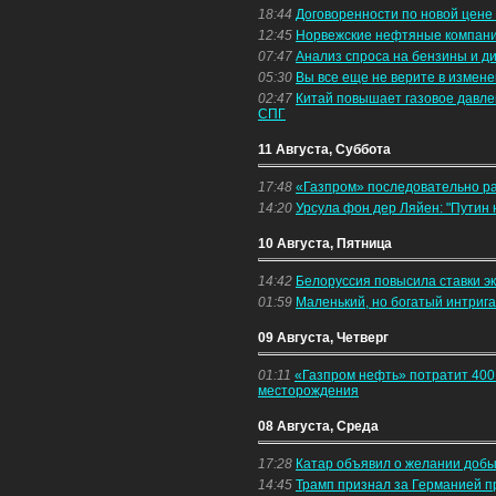
18:44
Договоренности по новой цене 
12:45
Норвежские нефтяные компани
07:47
Анализ спроса на бензины и д
05:30
Вы все еще не верите в измен
02:47
Китай повышает газовое давлен
СПГ
11 Августа, Суббота
17:48
«Газпром» последовательно р
14:20
Урсула фон дер Ляйен: "Путин 
10 Августа, Пятница
14:42
Белоруссия повысила ставки э
01:59
Маленький, но богатый интриг
09 Августа, Четверг
01:11
«Газпром нефть» потратит 400
месторождения
08 Августа, Среда
17:28
Катар объявил о желании добы
14:45
Трамп признал за Германией пр