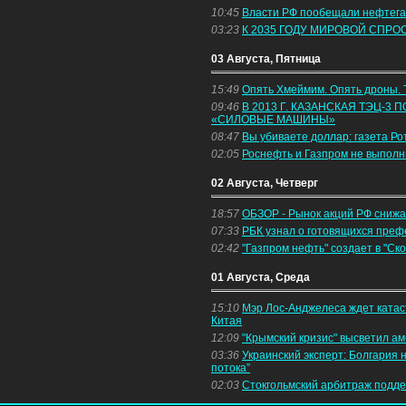
10:45
Власти РФ пообещали нефтегаз
03:23
К 2035 ГОДУ МИРОВОЙ СПРОС
03 Августа, Пятница
15:49
Опять Хмеймим. Опять дроны.
09:46
В 2013 Г. КАЗАНСКАЯ ТЭЦ-
«СИЛОВЫЕ МАШИНЫ»
08:47
Вы убиваете доллар: газета Ро
02:05
Роснефть и Газпром не выполн
02 Августа, Четверг
18:57
ОБЗОР - Рынок акций РФ снижа
07:33
РБК узнал о готовящихся пре
02:42
"Газпром нефть" создает в "Ск
01 Августа, Среда
15:10
Мэр Лос-Анджелеса ждет катас
Китая
12:09
"Крымский кризис" высветил а
03:36
Украинский эксперт: Болгария 
потока”
02:03
Стокгольмский арбитраж подде