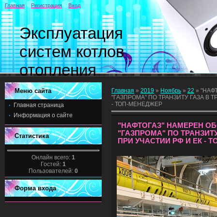
Главная
Регистрация
Вход
Эксплуатация
систем котлов
отопления
Меню сайта
Главная
»
2019
»
Ноябрь
»
22
» "НАФ
"ГАЗПРОМА" ПО ТРАНЗИТУ ГАЗА В 
- ТОП-МЕНЕДЖЕР
Главная страница
Информация о сайте
"НАФТОГАЗ" НАМЕРЕН О
"ГАЗПРОМА" ПО ТРАНЗИТ
Статистика
ПРИ УЧАСТИИ РФ И ЕК - 
Онлайн всего:
1
Гостей:
1
Пользователей:
0
Форма входа